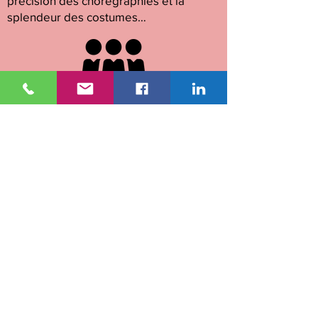
précision des chorégraphies et la
splendeur des costumes…
Jusqu'à
120 places
15 min
Du Mont Saint-Michel